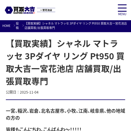
MENU
Skip
投
【買取実績】シャネル マトラッセ 3Pダイヤ リング Pt950 買取大吉一宮花池店
HOME
to
稿
店舗買取/出張買取専門
content
【買取実績】シャネル マトラ
ッセ 3Pダイヤ リング Pt950 買
取大吉一宮花池店 店舗買取/出
張買取専門
公開日：
2025-11-04
一宮、稲沢、岩倉、北名古屋市、小牧、江南、岐阜県、他の地域
の方の
皆様もこんにちわ、こんばんわ～！！！！！