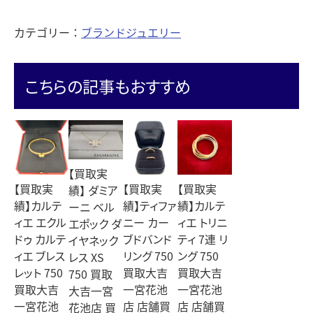
カテゴリー：
ブランドジュエリー
こちらの記事もおすすめ
【買取実
【買取実
【買取実
【買取実
績】 ダミア
績】カルテ
績】ティファ
績】カルテ
ーニ ベル
ィエ エクル
ニー カー
ィエ トリニ
エポック ダ
ドゥ カルテ
ブドバンド
ティ 7連 リ
イヤネック
ィエ ブレス
リング 750
ング 750
レス XS
レット 750
買取大吉
買取大吉
750 買取
買取大吉
一宮花池
一宮花池
大吉一宮
一宮花池
店 店舗買
店 店舗買
花池店 買