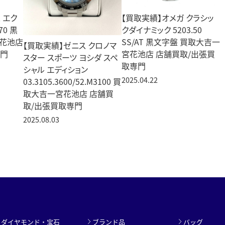
 エク
【買取実績】オメガ クラシッ
70 黒
クダイナミック 5203.50
宮花池店
SS/AT 黒文字盤 買取大吉一
【買取実績】ゼニス クロノマ
専門
宮花池店 店舗買取/出張買
スター スポーツ ヨシダ スペ
取専門
シャル エディション
2025.04.22
03.3105.3600/52.M3100 買
取大吉一宮花池店 店舗買
取/出張買取専門
2025.08.03
ダイヤモンド・宝石
ブランド品
バッグ