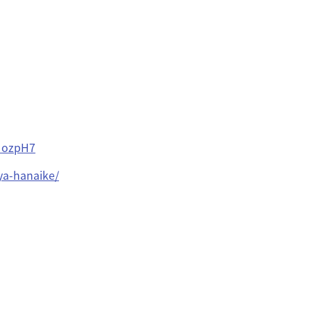
UozpH7
iya-hanaike/