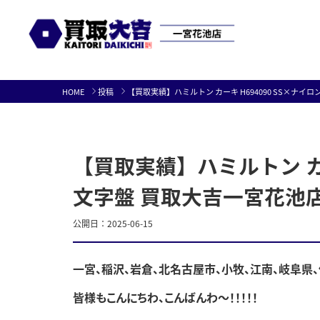
Skip
HOME
投稿
【買取実績】ハミルトン カーキ H694090 SS×ナイ
to
content
【買取実績】ハミルトン カー
文字盤 買取大吉一宮花池店
公開日：
2025-06-15
一宮、稲沢、岩倉、北名古屋市、小牧、江南、岐阜県
皆様もこんにちわ、こんばんわ～！！！！！