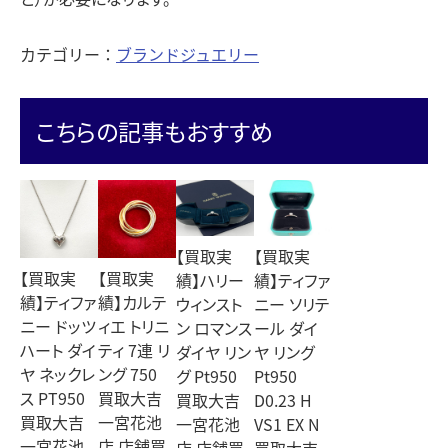
カテゴリー：
ブランドジュエリー
こちらの記事もおすすめ
【買取実
【買取実
【買取実
【買取実
績】ハリー
績】ティファ
績】ティファ
績】カルテ
ウィンスト
ニー ソリテ
ニー ドッツ
ィエ トリニ
ン ロマンス
ール ダイ
ハート ダイ
ティ 7連 リ
ダイヤ リン
ヤ リング
ヤ ネックレ
ング 750
グ Pt950
Pt950
ス PT950
買取大吉
買取大吉
D0.23 H
買取大吉
一宮花池
一宮花池
VS1 EX N
一宮花池
店 店舗買