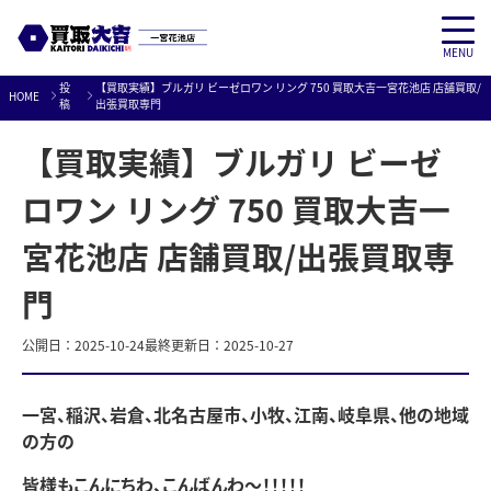
MENU
Skip
投
【買取実績】ブルガリ ビーゼロワン リング 750 買取大吉一宮花池店 店舗買取/
HOME
to
稿
出張買取専門
content
【買取実績】ブルガリ ビーゼ
ロワン リング 750 買取大吉一
宮花池店 店舗買取/出張買取専
門
公開日：
2025-10-24
最終更新日：
2025-10-27
一宮、稲沢、岩倉、北名古屋市、小牧、江南、岐阜県、他の地域
の方の
皆様もこんにちわ、こんばんわ～！！！！！