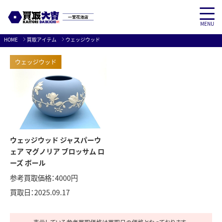
MENU
Skip
HOME
買取アイテム
ウェッジウッド
to
content
ウェッジウッド
ウェッジウッド ジャスパーウ
ェア マグノリア ブロッサム ロ
ーズ ボール
参考買取価格：4000円
買取日：
2025.09.17