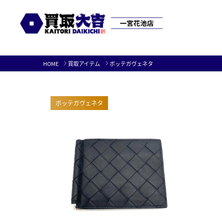
Skip
HOME
買取アイテム
ボッテガヴェネタ
to
content
ボッテガヴェネタ