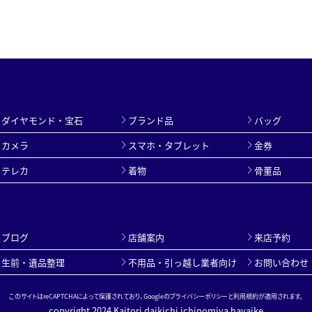
ダイヤモンド・宝石
ブランド品
バッグ
カメラ
スマホ・タブレット
金券
テレカ
着物
骨董品
ブログ
店舗案内
来店予約
生前・遺品整理
不用品・引っ越し業者向け
お問い合わせ
このサイトはreCAPTCHAによって保護されており、Googleの
プライバシーポリシー
と
利用規約
が適用されます。
copyright 2024 Kaitori daikichi ichinomiya hayaike