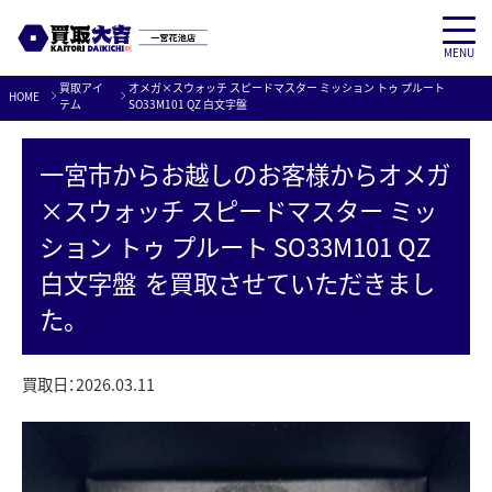
MENU
Skip
買取アイ
オメガ×スウォッチ スピードマスター ミッション トゥ プルート
HOME
to
テム
SO33M101 QZ 白文字盤
content
一宮市
からお越しのお客様から
オメガ
×スウォッチ スピードマスター ミッ
ション トゥ プルート SO33M101 QZ
白文字盤
を買取させていただきまし
た。
買取日：
2026.03.11