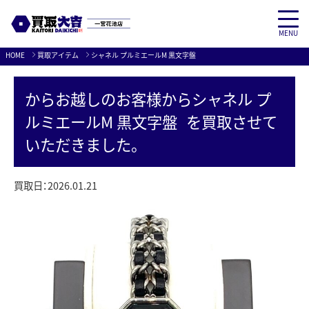
MENU
Skip
HOME
買取アイテム
シャネル プルミエールM 黒文字盤
to
content
からお越しのお客様から
シャネル プ
ルミエールM 黒文字盤
を買取させて
いただきました。
買取日：
2026.01.21