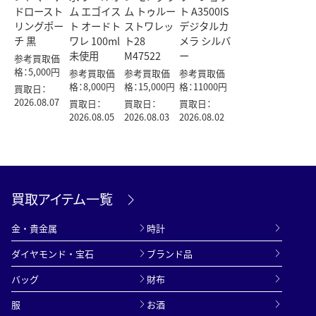
ドロースト
ム エゴイス
ム トゥルー
ト A3500IS
リングポー
ト オードト
ストワレッ
デジタルカ
チ 黒
ワレ 100ml
ト28
メラ シルバ
未使用
M47522
ー
参考買取価
格：5,000円
参考買取価
参考買取価
参考買取価
格：8,000円
格：15,000円
格：11000円
買取日：
2026.08.07
買取日：
買取日：
買取日：
2026.08.05
2026.08.03
2026.08.02
買取アイテム一覧
金・貴金属
時計
ダイヤモンド・宝石
ブランド品
バッグ
財布
服
お酒