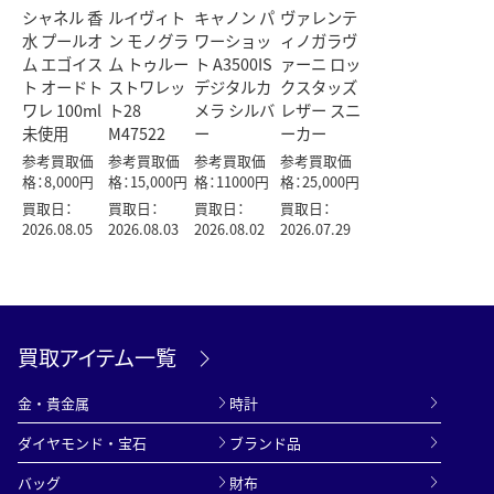
シャネル 香
ルイヴィト
キャノン パ
ヴァレンテ
水 プールオ
ン モノグラ
ワーショッ
ィノガラヴ
ム エゴイス
ム トゥルー
ト A3500IS
ァーニ ロッ
ト オードト
ストワレッ
デジタルカ
クスタッズ
ワレ 100ml
ト28
メラ シルバ
レザー スニ
未使用
M47522
ー
ーカー
参考買取価
参考買取価
参考買取価
参考買取価
格：8,000円
格：15,000円
格：11000円
格：25,000円
買取日：
買取日：
買取日：
買取日：
2026.08.05
2026.08.03
2026.08.02
2026.07.29
買取アイテム一覧
金・貴金属
時計
ダイヤモンド・宝石
ブランド品
バッグ
財布