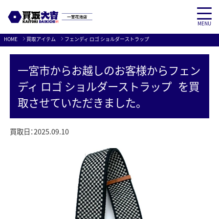
MENU
Skip
HOME
買取アイテム
フェンディ ロゴ ショルダーストラップ
to
content
一宮市
からお越しのお客様から
フェン
ディ ロゴ ショルダーストラップ
を買
取させていただきました。
買取日：
2025.09.10