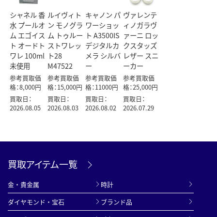
シャネル 香
ルイヴィト
キャノン パ
ヴァレンテ
水 プールオ
ン モノグラ
ワーショッ
ィノガラヴ
ム エゴイス
ム トゥルー
ト A3500IS
ァーニ ロッ
ト オードト
ストワレッ
デジタルカ
クスタッズ
ワレ 100ml
ト28
メラ シルバ
レザー スニ
未使用
M47522
ー
ーカー
参考買取価
参考買取価
参考買取価
参考買取価
格：8,000円
格：15,000円
格：11000円
格：25,000円
買取日：
買取日：
買取日：
買取日：
2026.08.05
2026.08.03
2026.08.02
2026.07.29
買取アイテム一覧
金・貴金属
時計
ダイヤモンド・宝石
ブランド品