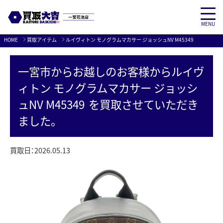
MENU
Skip
HOME
買取アイテム
ルイヴィトン モノグラムマカサー ジョッシュNV M45349
to
content
一宮市
からお越しのお客様から
ルイヴ
ィトン モノグラムマカサー ジョッシ
ュNV M45349
を買取させていただき
ました。
買取日：
2026.05.13