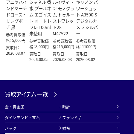
アニヤハイ
シャネル 香
ルイヴィト
キャノン パ
ンドマーチ
水 プールオ
ン モノグラ
ワーショッ
ドロースト
ム エゴイス
ム トゥルー
ト A3500IS
リングポー
ト オードト
ストワレッ
デジタルカ
チ 黒
ワレ 100ml
ト28
メラ シルバ
未使用
M47522
ー
参考買取価
格：5,000円
参考買取価
参考買取価
参考買取価
格：8,000円
格：15,000円
格：11000円
買取日：
2026.08.07
買取日：
買取日：
買取日：
2026.08.05
2026.08.03
2026.08.02
買取アイテム一覧
金・貴金属
時計
ダイヤモンド・宝石
ブランド品
バッグ
財布