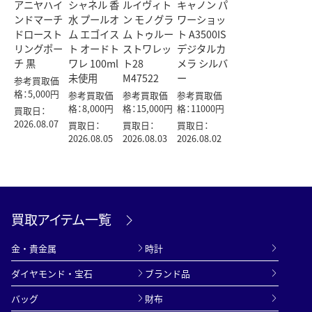
アニヤハイ
シャネル 香
ルイヴィト
キャノン パ
ンドマーチ
水 プールオ
ン モノグラ
ワーショッ
ドロースト
ム エゴイス
ム トゥルー
ト A3500IS
リングポー
ト オードト
ストワレッ
デジタルカ
チ 黒
ワレ 100ml
ト28
メラ シルバ
未使用
M47522
ー
参考買取価
格：5,000円
参考買取価
参考買取価
参考買取価
格：8,000円
格：15,000円
格：11000円
買取日：
2026.08.07
買取日：
買取日：
買取日：
2026.08.05
2026.08.03
2026.08.02
買取アイテム一覧
金・貴金属
時計
ダイヤモンド・宝石
ブランド品
バッグ
財布