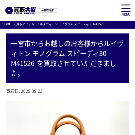
MENU
Skip
HOME
買取アイテム
ルイヴィトン モノグラム スピーディ30 M41526
to
content
一宮市
からお越しのお客様から
ルイヴ
ィトン モノグラム スピーディ30
M41526
を買取させていただきまし
た。
買取日：
2025.09.23