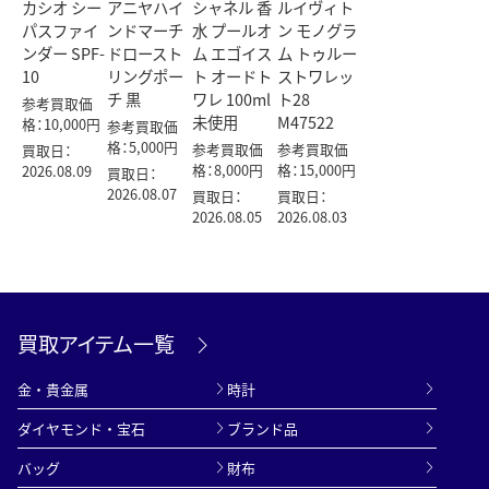
カシオ シー
アニヤハイ
シャネル 香
ルイヴィト
パスファイ
ンドマーチ
水 プールオ
ン モノグラ
ンダー SPF-
ドロースト
ム エゴイス
ム トゥルー
10
リングポー
ト オードト
ストワレッ
チ 黒
ワレ 100ml
ト28
参考買取価
未使用
M47522
格：10,000円
参考買取価
格：5,000円
参考買取価
参考買取価
買取日：
格：8,000円
格：15,000円
2026.08.09
買取日：
2026.08.07
買取日：
買取日：
2026.08.05
2026.08.03
買取アイテム一覧
金・貴金属
時計
ダイヤモンド・宝石
ブランド品
バッグ
財布