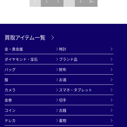
投
1
2
3
…
5
次へ
稿
の
ペ
買取アイテム一覧
ー
金・貴金属
時計
ジ
ダイヤモンド・宝石
ブランド品
送
バッグ
財布
り
服
お酒
カメラ
スマホ・タブレット
金券
切手
コイン
古銭
テレカ
着物