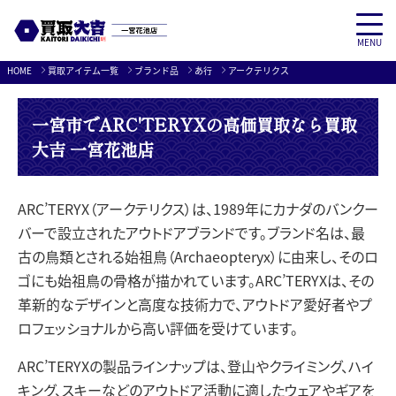
MENU
Skip
HOME
買取アイテム一覧
ブランド品
あ行
アークテリクス
to
content
一宮市でARC'TERYXの高価買取なら買取
大吉 一宮花池店
ARC’TERYX（アークテリクス）は、1989年にカナダのバンクー
バーで設立されたアウトドアブランドです。ブランド名は、最
古の鳥類とされる始祖鳥（Archaeopteryx）に由来し、そのロ
ゴにも始祖鳥の骨格が描かれています。ARC’TERYXは、その
革新的なデザインと高度な技術力で、アウトドア愛好者やプ
ロフェッショナルから高い評価を受けています。
ARC’TERYXの製品ラインナップは、登山やクライミング、ハイ
キング、スキーなどのアウトドア活動に適したウェアやギアを