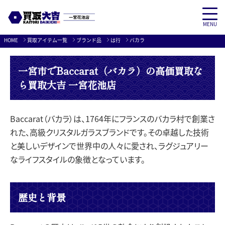
MENU
Skip
HOME
買取アイテム一覧
ブランド品
は行
バカラ
to
content
一宮市でBaccarat（バカラ）の高価買取な
ら買取大吉 一宮花池店
Baccarat（バカラ）は、1764年にフランスのバカラ村で創業さ
れた、高級クリスタルガラスブランドです。その卓越した技術
と美しいデザインで世界中の人々に愛され、ラグジュアリー
なライフスタイルの象徴となっています。
歴史と背景